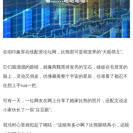
在咱印象里在线配资论坛网，比熊那可是萌宠界的“大眼萌主”。
它们圆溜溜的眼睛，就像两颗黑得发亮的宝石，镶嵌在毛茸茸的
脸上，灵动又俏皮，仿佛藏着整个宇宙的星辰，任谁看了都忍不
住想上手rua一把。
可有一天，一位网友在网上分享了她家比熊的照片，还配文说这
小家伙长了一双“豆豆眼”。
我当时心里就犯起了嘀咕：“这能有多小啊？比熊眼睛再小，还能